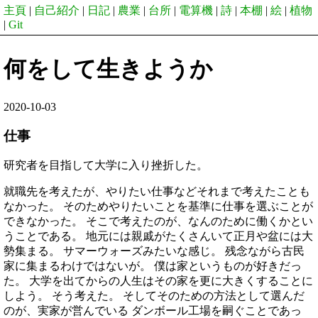
主頁
|
自己紹介
|
日記
|
農業
|
台所
|
電算機
|
詩
|
本棚
|
絵
|
植物
|
Git
何をして生きようか
2020-10-03
仕事
研究者を目指して大学に入り挫折した。
就職先を考えたが、やりたい仕事などそれまで考えたことも
なかった。 そのためやりたいことを基準に仕事を選ぶことが
できなかった。 そこで考えたのが、なんのために働くかとい
うことである。 地元には親戚がたくさんいて正月や盆には大
勢集まる。 サマーウォーズみたいな感じ。 残念ながら古民
家に集まるわけではないが。 僕は家というものが好きだっ
た。 大学を出てからの人生はその家を更に大きくすることに
しよう。 そう考えた。 そしてそのための方法として選んだ
のが、実家が営んでいる ダンボール工場を嗣ぐことであっ