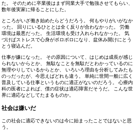
た。 そのために卒業後はまず同業大手で勉強させてもらい、
数年後実家に帰ることにした。
ところがいざ働き始めたらどうだろう。 何もやりがいがなか
った。 回りにいるひととは全く反りが合わなかった。 労働
環境は最悪だった。 生活環境も受け入れられなかった。 気
づけばストレスで心身がボロボロになり、盆休み開けにとう
とう寝込んだ。
仕事が嫌になった。 その原因について、はじめは成長が感じ
られないからとか、 無駄なことを無駄だとわかっているのに
無理やりしているからとか、 いろいろ理由を分析してみたも
のっだったが、今思えばどれも違う。 単純に世間一般に広く
普及している仕事というものに適正がないのだろう。 心療内
科の医者によれば、僕の症状は適応障害だそうだ。 こんな世
界に適応などしてたまるものか。
社会は嫌いだ
この社会に適応できないのは今に始まったことではないと思
う。