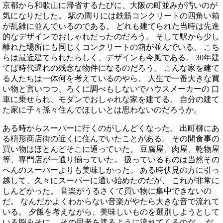
京都から和歌山に帰省するたびに、大阪の町並みが汚いのが
気になりだした。 駅の周りには鉄筋コンクリートの四角い箱
が乱雑に並んでいるのである。 どれも建てられた当時は先進
的なデザインでおしゃれだったのだろう。 そして駅から少し
離れた場所にも同じくコンクリートの箱が並んでいる。 こち
らは最近建てられたらしく、デザインも今風である。 30年建
てば時代遅れの残念な物件になるのだろう。 こんな家を建て
る人たちは一体何を考えているのやら。 人生で一番大きな買
い物と言いつつ、ろくに調べもしないでハウスメーカーの 口
車に乗せられ、モダンでおしゃれな家を建てる。 自分の建て
た家に子々孫々住んでほしいとは思わないのだろうか。
ある時からスーパーに行くのがしんどくなった。 出町柳にあ
る枡形商店街の近くに住んでいたことがある。 その間食事の
買い物はほとんどそこに通っていた。 豆腐屋、肉屋、乾物屋
等、専門店が一通り揃っていた。 扱っているものは当然その
へんのスーパーよりも美味しかった。 ある時伏見の方に引っ
越して、久々にスーパーに通い始めたのだが、 これが非常に
しんどかった。 音楽がうるさくて買い物に集中できないの
だ。 なんだかよくわからない音楽がやたら大きな音で流れて
いる。 夕飯を考えながら、美味しいものを選別しようとして
いる脳みそに、 その思考を遮るように流れてくるのだ。 だ