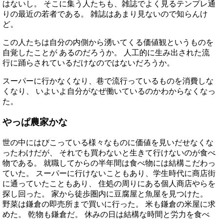
はないし。 そこに集う人たちも、雑誌でよく見るテンプレ通
りの最近の若者である。 雑誌はあまり見ないので知らんけ
ど。
この人たちは自分の内側から湧いてくる価値観というものを
自覚したことが あるのだろうか。 人工的に生み出された流
行に踊らされているだけなのではないだろうか。
スーパーに行かなくなり、巷で流行っているものを消費しな
くなり、 いよいよ自分がなぜ働いているのかわからなくなっ
た。
やっぱ農家かな
世の中にはびこっている様々なものに価値を見いだせなくな
ったわけだが、 それでも買わないと生きて行けないのが食べ
物である。 就職してからの半年間は食べ物には結構こだわっ
ていた。 スーパーに行けないこともあり、学生時代に商店街
に通っていたこともあり、 住処の周りにある個人商店やらを
探し回った。 家から徒歩圏内に豆腐屋と魚屋を見つけた。
野菜は鎌倉の即売所まで買いに行った。 米も鎌倉の米屋に求
めた。 乾物も鎌倉だ。 休みの日は結構な時間と労力を食べ