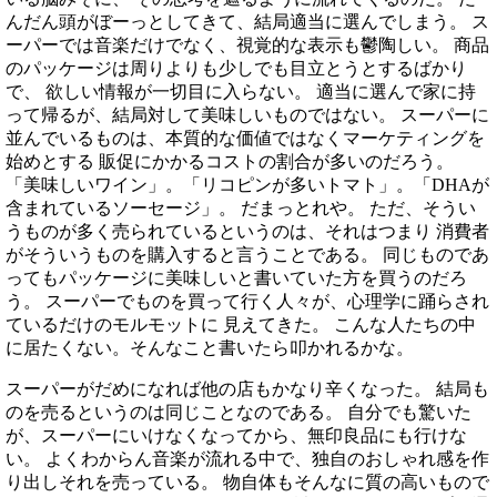
んだん頭がぼーっとしてきて、結局適当に選んでしまう。 ス
ーパーでは音楽だけでなく、視覚的な表示も鬱陶しい。 商品
のパッケージは周りよりも少しでも目立とうとするばかり
で、 欲しい情報が一切目に入らない。 適当に選んで家に持
って帰るが、結局対して美味しいものではない。 スーパーに
並んでいるものは、本質的な価値ではなくマーケティングを
始めとする 販促にかかるコストの割合が多いのだろう。
「美味しいワイン」。「リコピンが多いトマト」。「DHAが
含まれているソーセージ」。 だまっとれや。 ただ、そうい
うものが多く売られているというのは、それはつまり 消費者
がそういうものを購入すると言うことである。 同じものであ
ってもパッケージに美味しいと書いていた方を買うのだろ
う。 スーパーでものを買って行く人々が、心理学に踊らされ
ているだけのモルモットに 見えてきた。 こんな人たちの中
に居たくない。そんなこと書いたら叩かれるかな。
スーパーがだめになれば他の店もかなり辛くなった。 結局も
のを売るというのは同じことなのである。 自分でも驚いた
が、スーパーにいけなくなってから、無印良品にも行けな
い。 よくわからん音楽が流れる中で、独自のおしゃれ感を作
り出しそれを売っている。 物自体もそんなに質の高いもので