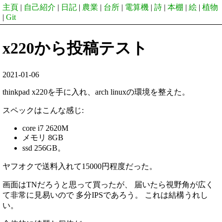
主頁
|
自己紹介
|
日記
|
農業
|
台所
|
電算機
|
詩
|
本棚
|
絵
|
植物
|
Git
x220から投稿テスト
2021-01-06
thinkpad x220を手に入れ、arch linuxの環境を整えた。
スペックはこんな感じ:
core i7 2620M
メモリ 8GB
ssd 256GB。
ヤフオクで送料入れて15000円程度だった。
画面はTNだろうと思って買ったが、 届いたら視野角が広く
て非常に見易いので 多分IPSであろう。 これは結構うれし
い。