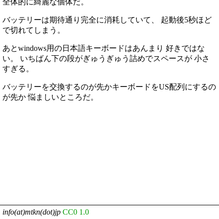
全体的に綺麗な個体だ。
バッテリーは期待通り完全に消耗していて、 起動後5秒ほど
で切れてしまう。
あとwindows用の日本語キーボードはあんまり 好きではな
い。 いちばん下の段がぎゅうぎゅう詰めでスペースが 小さ
すぎる。
バッテリーを交換するのが先かキーボードをUS配列にするの
が先か 悩ましいところだ。
info(at)mtkn(dot)jp
CC0 1.0